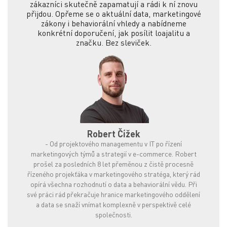
zákazníci skutečně zapamatují a rádi k ní znovu
přijdou. Opřeme se o aktuální data, marketingové
zákony i behaviorální vhledy a nabídneme
konkrétní doporučení, jak posílit loajalitu a
značku. Bez sleviček.
Robert Čížek
-
Od projektového managementu v IT po řízení
marketingových týmů a strategií v e-commerce. Robert
prošel za posledních 8 let přeměnou z čistě procesně
řízeného projekťáka v marketingového stratéga, který rád
opírá všechna rozhodnutí o data a behaviorální vědu. Při
své práci rád překračuje hranice marketingového oddělení
a data se snaží vnímat komplexně v perspektivě celé
společnosti.