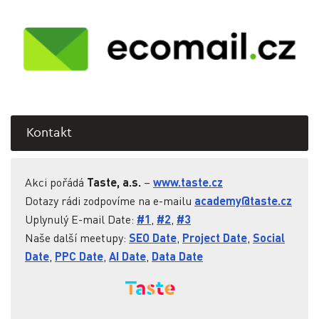
Kontakt
Taste, a.s.
www.taste.cz
Akci pořádá
–
academy@taste.cz
Dotazy rádi zodpovíme na e-mailu
#1
#2
#3
Uplynulý E-mail Date:
,
,
SEO Date
Project Date
Social
Naše další meetupy:
,
,
Date
PPC Date
AI Date
Data Date
,
,
,